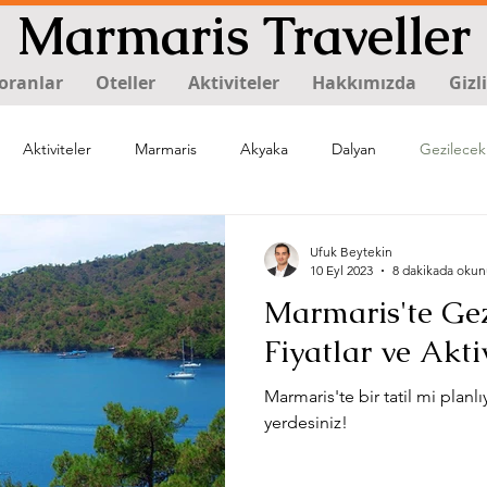
Marmaris Traveller
oranlar
Oteller
Aktiviteler
Hakkımızda
Gizl
Aktiviteler
Marmaris
Akyaka
Dalyan
Gezilecek
Ufuk Beytekin
10 Eyl 2023
8 dakikada okun
Marmaris'te Gez
Fiyatlar ve Akti
Marmaris'te bir tatil mi pla
yerdesiniz!