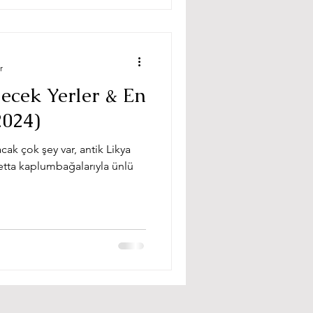
r
ecek Yerler & En
2024)
cak çok şey var, antik Likya
etta kaplumbağalarıyla ünlü