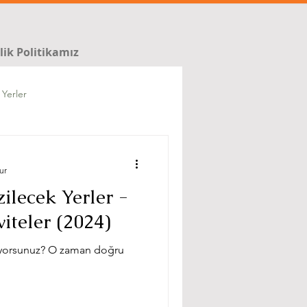
ilik Politikamız
 Yerler
ur
ilecek Yerler -
viteler (2024)
nlıyorsunuz? O zaman doğru