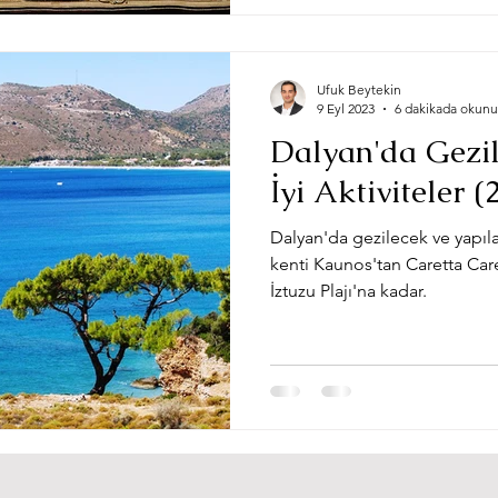
Ufuk Beytekin
9 Eyl 2023
6 dakikada okunu
Dalyan'da Gezil
İyi Aktiviteler (
Dalyan'da gezilecek ve yapıla
kenti Kaunos'tan Caretta Car
İztuzu Plajı'na kadar.