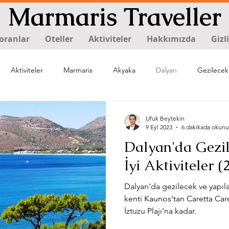
Marmaris Traveller
oranlar
Oteller
Aktiviteler
Hakkımızda
Gizl
Aktiviteler
Marmaris
Akyaka
Dalyan
Gezilecek
Ufuk Beytekin
9 Eyl 2023
6 dakikada okunu
Dalyan'da Gezil
İyi Aktiviteler (
Dalyan'da gezilecek ve yapıla
kenti Kaunos'tan Caretta Car
İztuzu Plajı'na kadar.