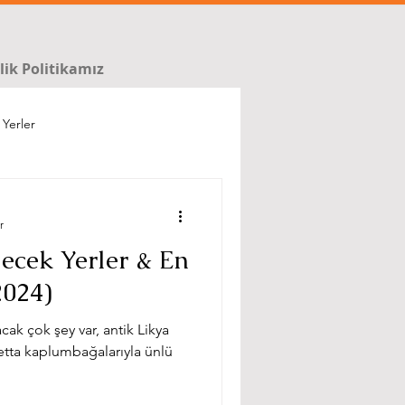
ilik Politikamız
 Yerler
r
ecek Yerler & En
2024)
cak çok şey var, antik Likya
etta kaplumbağalarıyla ünlü