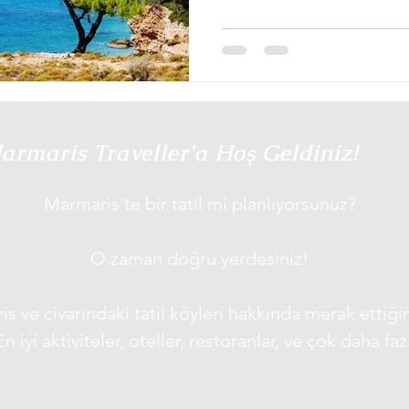
armaris Traveller'a Hoş Geldiniz!
Marmaris'te bir tatil mi planlıyorsunuz?
O zaman doğru yerdesiniz!
s ve civarındaki tatil köyleri hakkında merak ettiğin
En iyi aktiviteler, oteller, restoranlar, ve çok daha f