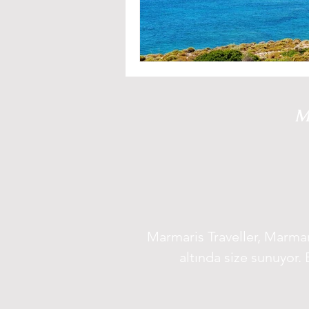
M
Marmaris Traveller, Marmari
altında size sunuyor. 