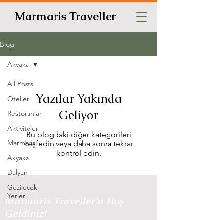
Marmaris Traveller
Blog
Akyaka
All Posts
Yazılar Yakında
Oteller
Geliyor
Restoranlar
Aktiviteler
Bu blogdaki diğer kategorileri
Marmaris
keşfedin veya daha sonra tekrar
kontrol edin.
Akyaka
Dalyan
Gezilecek
Yerler
Marmaris Traveller'a Hoş
Geldiniz!