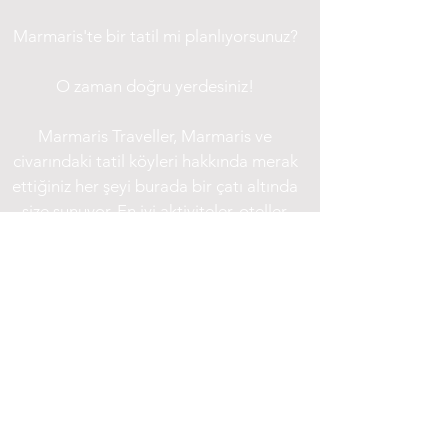
Marmaris'te bir tatil mi planlıyorsunuz?
O zaman doğru yerdesiniz!
Marmaris Traveller, Marmaris ve
civarındaki tatil köyleri hakkında merak
ettiğiniz her şeyi burada bir çatı altında
size sunuyor. En iyi aktiviteler, oteller,
restoranlar, ve çok daha fazlası, tamamı
burada!